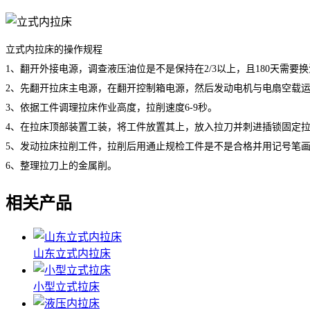
立式内拉床的操作规程
1、翻开外接电源，调查液压油位是不是保持在2/3以上，且180天需要
2、先翻开拉床主电源，在翻开控制箱电源，然后发动电机与电扇空载运转
3、依据工件调理拉床作业高度，拉削速度6-9秒。
4、在拉床顶部装置工装，将工件放置其上，放入拉刀并刺进插锁固定
5、发动拉床拉削工件，拉削后用通止规检工件是不是合格并用记号笔
6、整理拉刀上的金属削。
相关产品
山东立式内拉床
小型立式拉床