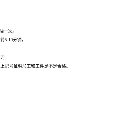
换油一次。
5-10分钟。
拉刀。
画上记号证明加工和工件是不是合格。